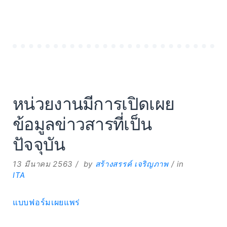
จริยธรรม
ของ
หน่วย
งาน
ใน
สังกัด
กระทรวง
สาธารณสุข
ราชการ
หน่วยงานมีการเปิดเผย
บริหาร
ส่วน
ข้อมูลข่าวสารที่เป็น
ภูมิภาค
ประจำ
ปัจจุบัน
ปีงบประมาณ
พ.ศ.
13 มีนาคม 2563
by
สร้างสรรค์ เจริญภาพ
in
2567
ITA
แบบฟอร์มเผยแพร่