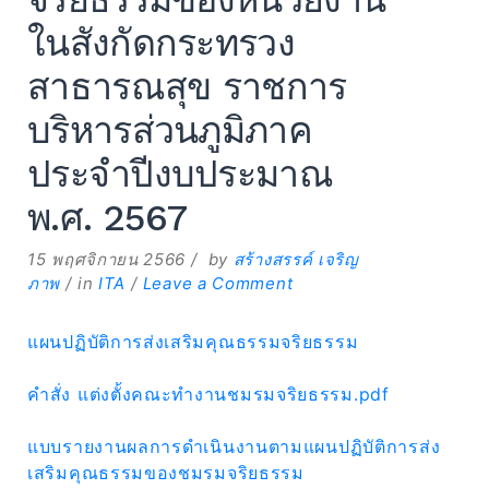
ในสังกัดกระทรวง
สาธารณสุข ราชการ
บริหารส่วนภูมิภาค
ประจำปีงบประมาณ
Expand
พ.ศ. 2567
Search
for:
Search
15 พฤศจิกายน 2566
by
สร้างสรรค์ เจริญ
on
ภาพ
in
ITA
Leave a Comment
แผน
ปฏิบัติ
แผนปฏิบัติการส่งเสริมคุณธรรมจริยธรรม
การ
ส่ง
คำสั่ง แต่งตั้งคณะทำงานชมรมจริยธรรม.pdf
เสริม
คุณธรรม
แบบรายงานผลการดำเนินงานตามแผนปฏิบัติการส่ง
ของ
เสริมคุณธรรมของชมรมจริยธรรม
ชมรม