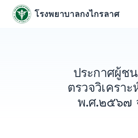
Skip
to
โรงพยาบาลกงไกรลาศ
content
ประกาศผู้ช
ตรวจวิเคราะห
พ.ศ.๒๕๖๗ 