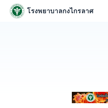
Skip
to
โรงพยาบาลกงไกรลาศ
content