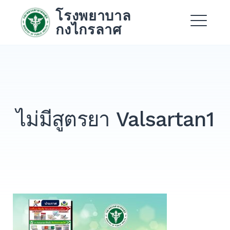
Skip
โรงพยาบาล
to
กงไกรลาศ
content
Me
Expand
Expand
ไม่มีสูตรยา Valsartan1
Expand