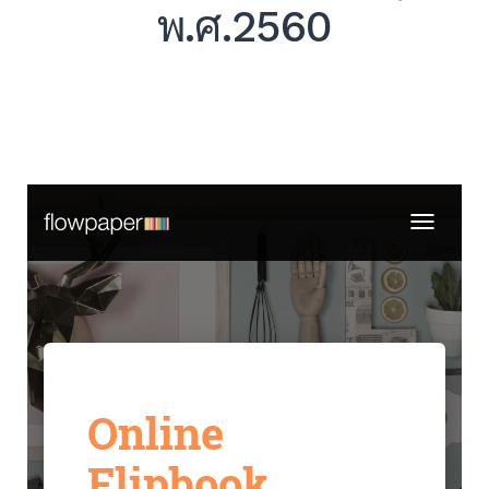
พ.ศ.2560
Expand
Search
for:
Search